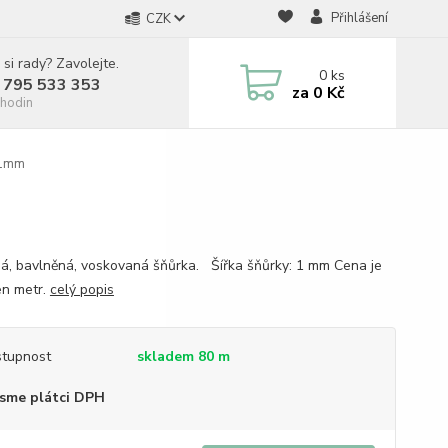
Přihlášení
CZK
 si rady? Zavolejte.
0
ks
 795 533 353
za
0 Kč
hodin
 1mm
á, bavlněná, voskovaná šňůrka. Šířka šňůrky: 1 mm Cena je
en metr.
celý popis
tupnost
skladem 80 m
sme plátci DPH