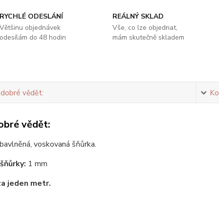
RYCHLÉ ODESLÁNÍ
REÁLNÝ SKLAD
Většinu objednávek
Vše, co lze objednat,
odesílám do 48 hodin
mám skutečně skladem
 dobré vědět:
Ko
obré vědět:
bavlněná, voskovaná šňůrka.
 šňůrky:
1 mm
za jeden metr.