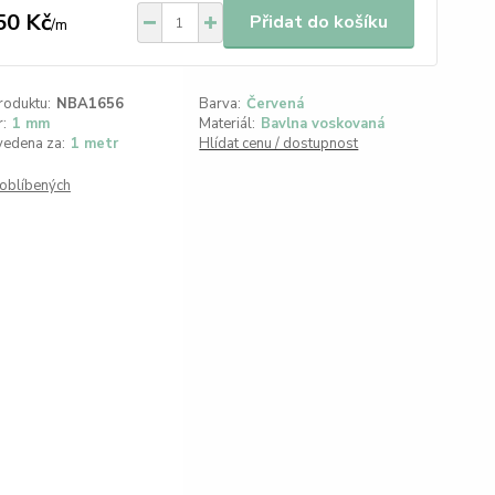
50 Kč
Přidat do košíku
/
m
roduktu:
NBA1656
Barva:
Červená
:
1 mm
Materiál:
Bavlna voskovaná
vedena za:
1 metr
Hlídat cenu / dostupnost
oblíbených