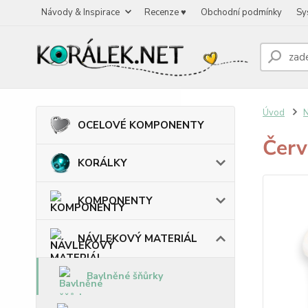
Návody & Inspirace
Recenze ♥
Obchodní podmínky
Sy
Úvod
OCELOVÉ KOMPONENTY
Červ
KORÁLKY
KOMPONENTY
NÁVLEKOVÝ MATERIÁL
Bavlněné šňůrky