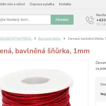
stém slev a výhod
Doprava a platba
Kontakty
Nevíte
Hledat
+420
12-14 
NÁVLEKOVÝ MATERIÁL
Bavlněné šňůrky
Červená, bavlněná šňůrka,
ená, bavlněná šňůrka, 1mm
Červen
za jed
Dos
Nej