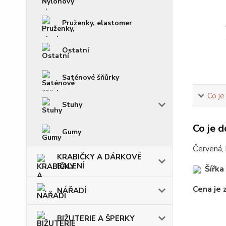
Pruženky, elastomer
Ostatní
Saténové šňůrky
Co je
Stuhy
Co je d
Gumy
Červená, 
KRABIČKY A DÁRKOVÉ
BALENÍ
Šířka
Cena je 
NÁŘADÍ
BIŽUTERIE A ŠPERKY