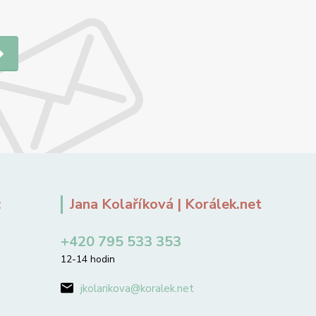
:
Jana Kolaříková | Korálek.net
+420 795 533 353
12-14 hodin
jkolarikova@koralek.net