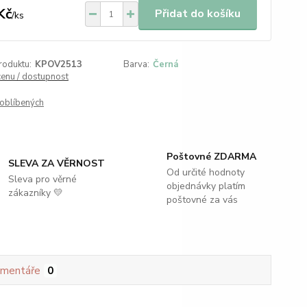
Kč
Přidat do košíku
/
ks
roduktu:
KPOV2513
Barva:
Černá
cenu / dostupnost
oblíbených
Poštovné ZDARMA
SLEVA ZA VĚRNOST
Od určité hodnoty
Sleva pro věrné
objednávky platím
zákazníky 💛
poštovné za vás
mentáře
0