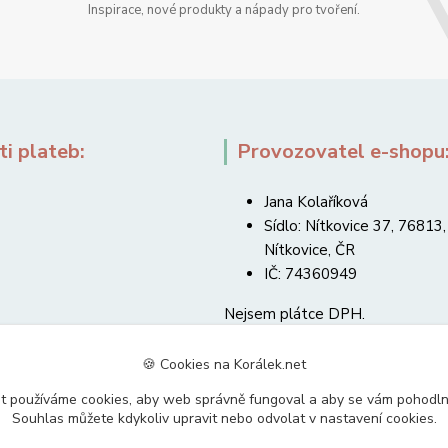
Inspirace, nové produkty a nápady pro tvoření.
i plateb:
Provozovatel e-shopu
Jana Kolaříková
Sídlo: Nítkovice 37, 76813,
Nítkovice, ČR
IČ: 74360949
Nejsem plátce DPH.
🍪 Cookies na Korálek.net
t používáme cookies, aby web správně fungoval a aby se vám pohodl
Souhlas můžete kdykoliv upravit nebo odvolat v nastavení cookies.
Upravit sběr cookies.