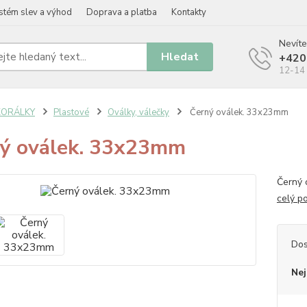
stém slev a výhod
Doprava a platba
Kontakty
Nevíte
Hledat
+420
12-14 
KORÁLKY
Plastové
Oválky, válečky
Černý oválek. 33x23mm
ý oválek. 33x23mm
Černý 
celý p
Dos
Nej