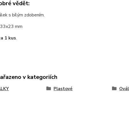
obré vědět:
álek s bílým zdobením.
33x23 mm
za 1 kus
.
zařazeno v kategoriích
ÁLKY
Plastové
Ovál