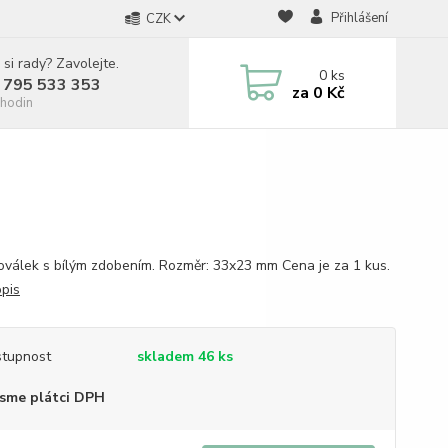
Přihlášení
CZK
 si rady? Zavolejte.
0
ks
 795 533 353
za
0 Kč
hodin
oválek s bílým zdobením. Rozměr: 33x23 mm Cena je za 1 kus.
opis
tupnost
skladem 46 ks
sme plátci DPH