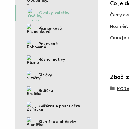
Co je d
Oválky, válečky
Černý ov
Rozměr:
Písmenkové
Cena je 
Pokovené
Různé motivy
Slzičky
Zboží 
KOR
Srdíčka
Zvířátka a postavičky
Sluníčka a ohňovky