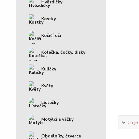
Hvězdičky
Kostky
Kočičí oči
Kolečka, čočky, disky
Kuličky
Květy
Lístečky
Motýlci a vážky
Co je
Obdélníky, čtverce