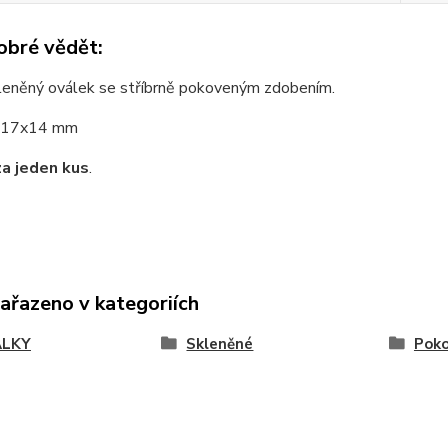
obré vědět:
kleněný oválek se stříbrně pokoveným zdobením.
17x14 mm
za jeden kus
.
zařazeno v kategoriích
ÁLKY
Skleněné
Pok