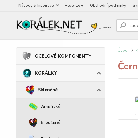
Návody & Inspirace
Recenze ♥
Obchodní podmínky
Sy
Úvod
OCELOVÉ KOMPONENTY
Čern
KORÁLKY
Skleněné
Americké
Broušené