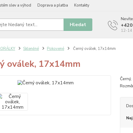
stém slev a výhod
Doprava a platba
Kontakty
Nevíte
Hledat
+420
12-14 
KORÁLKY
Skleněné
Pokovené
Černý oválek, 17x14mm
ý oválek, 17x14mm
Černý,
Rozměr
Dos
Nej