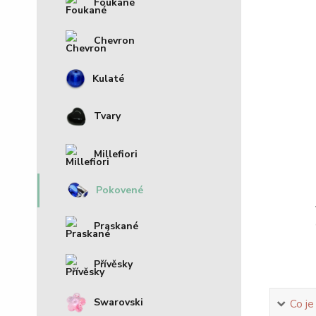
Foukané
Chevron
Kulaté
Tvary
Millefiori
Pokovené
Praskané
Přívěsky
Swarovski
Co je