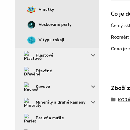
Vinutky
Co je d
Voskované perly
Černý, s
Rozměr:
V typu rokajl
Cena je 
Plastové
Dřevěné
Kovové
Zboží 
KOR
Minerály a drahé kameny
Perleť a mušle