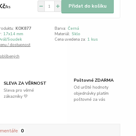
Kč
Přidat do košíku
/
ks
roduktu:
KOK877
Barva:
Černá
:
17x14 mm
Materiál:
Sklo
vál/Soudek
Cena uvedena za:
1 kus
cenu / dostupnost
oblíbených
Poštovné ZDARMA
SLEVA ZA VĚRNOST
Od určité hodnoty
Sleva pro věrné
objednávky platím
zákazníky 💛
poštovné za vás
mentáře
0