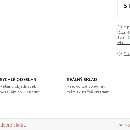
5 
Číslo p
Rozměr
Tvar:
O
Hlídat 
Do 
RYCHLÉ ODESLÁNÍ
REÁLNÝ SKLAD
Většinu objednávek
Vše, co lze objednat,
odesílám do 48 hodin
mám skutečně skladem
 dobré vědět:
Ko