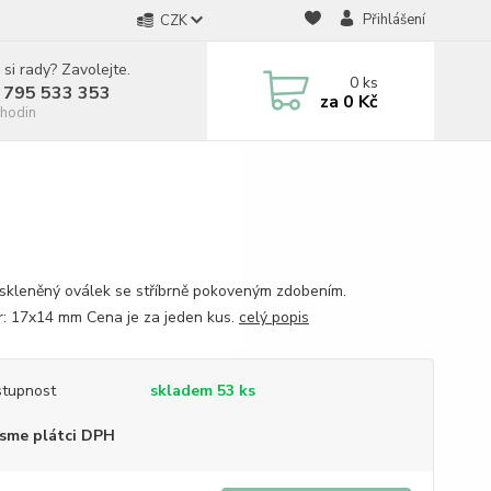
Přihlášení
CZK
 si rady? Zavolejte.
0
ks
 795 533 353
za
0 Kč
hodin
 skleněný oválek se stříbrně pokoveným zdobením.
: 17x14 mm Cena je za jeden kus.
celý popis
tupnost
skladem 53 ks
sme plátci DPH