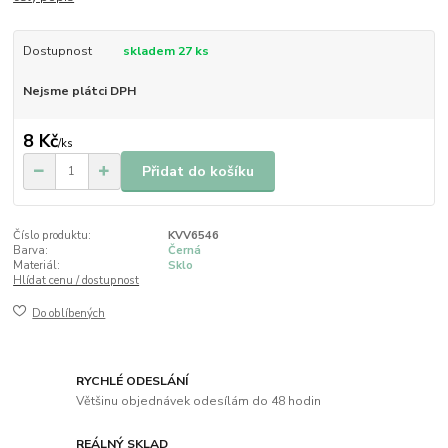
Dostupnost
skladem 27 ks
Nejsme plátci DPH
8 Kč
/
ks
Přidat do košíku
Číslo produktu:
KVV6546
Barva:
Černá
Materiál:
Sklo
Hlídat cenu / dostupnost
Do oblíbených
RYCHLÉ ODESLÁNÍ
Většinu objednávek odesílám do 48 hodin
REÁLNÝ SKLAD