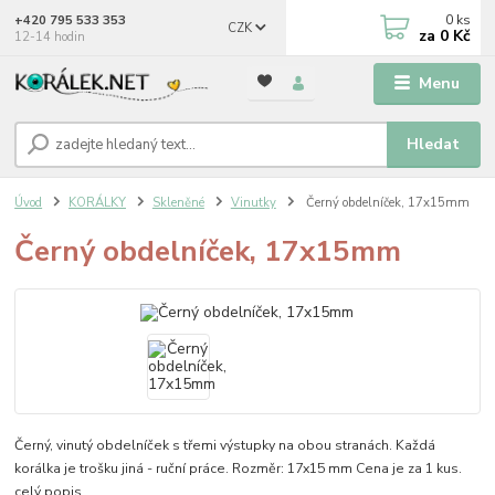
0
ks
+420 795 533 353
CZK
za
0 Kč
12-14 hodin
Menu
Hledat
Úvod
KORÁLKY
Skleněné
Vinutky
Černý obdelníček, 17x15mm
Černý obdelníček, 17x15mm
Černý, vinutý obdelníček s třemi výstupky na obou stranách. Každá
korálka je trošku jiná - ruční práce. Rozměr: 17x15 mm Cena je za 1 kus.
celý popis