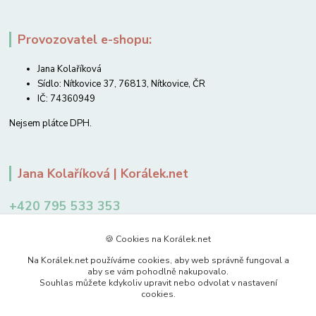
Provozovatel e-shopu:
Jana Kolaříková
Sídlo: Nítkovice 37, 76813, Nítkovice, ČR
IČ: 74360949
Nejsem plátce DPH.
Jana Kolaříková | Korálek.net
+420 795 533 353
12-14 hodin
🍪 Cookies na Korálek.net
jkolarikova@koralek.net
Na Korálek.net používáme cookies, aby web správně fungoval a
aby se vám pohodlně nakupovalo.
Souhlas můžete kdykoliv upravit nebo odvolat v nastavení
cookies.