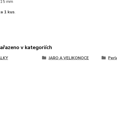
15 mm
za 1 kus
.
zařazeno v kategoriích
ÁLKY
JARO A VELIKONOCE
Perl