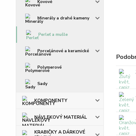
Kovové
Minerály a drahé kameny
Perleť a mušle
Porcelánové a keramické
Podobn
Polymerové
Sady
KOMPONENTY
NÁVLEKOVÝ MATERIÁL
KRABIČKY A DÁRKOVÉ