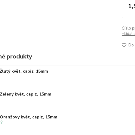
1,
Číslo p
Hlídat 
Do 
é produkty
Žlutý květ, capiz, 15mm
Zelený květ, capiz, 15mm
Oranžový květ, capiz, 15mm