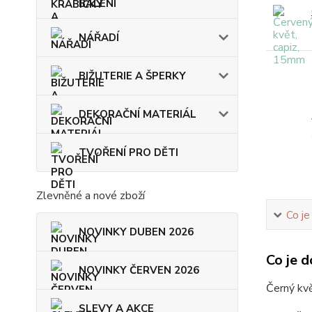
BALENÍ
NÁŘADÍ
BIŽUTERIE A ŠPERKY
DEKORAČNÍ MATERIÁL
TVOŘENÍ PRO DĚTI
Zlevněné a nové zboží
Co je
NOVINKY DUBEN 2026
Co je d
NOVINKY ČERVEN 2026
Černý kvě
SLEVY A AKCE