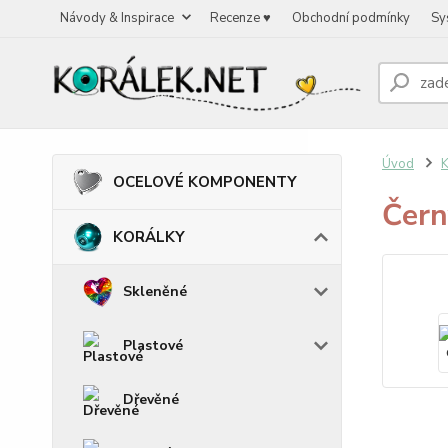
Návody & Inspirace
Recenze ♥
Obchodní podmínky
Sy
Úvod
OCELOVÉ KOMPONENTY
Čern
KORÁLKY
Skleněné
Plastové
Dřevěné