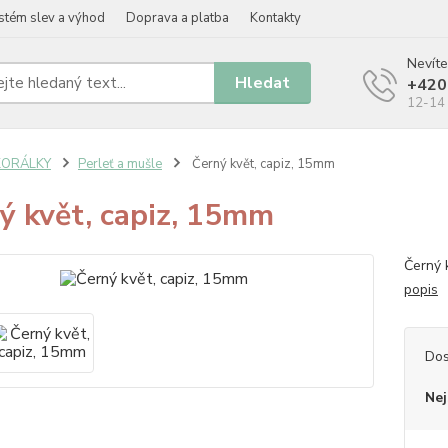
stém slev a výhod
Doprava a platba
Kontakty
Nevíte
Hledat
+420
12-14 
KORÁLKY
Perleť a mušle
Černý květ, capiz, 15mm
ý květ, capiz, 15mm
Černý 
popis
Dos
Nej