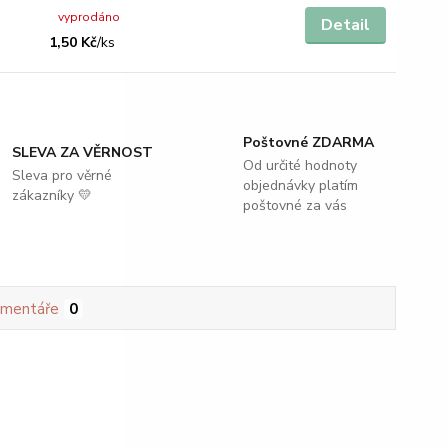
vyprodáno
Detail
1,50 Kč
/
ks
Poštovné ZDARMA
SLEVA ZA VĚRNOST
Od určité hodnoty
Sleva pro věrné
objednávky platím
zákazníky 💛
poštovné za vás
mentáře
0