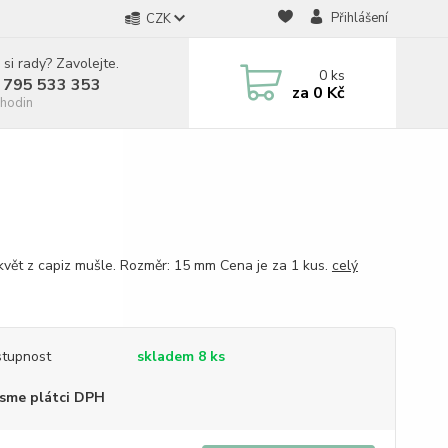
Přihlášení
CZK
 si rady? Zavolejte.
0
ks
 795 533 353
za
0 Kč
hodin
květ z capiz mušle. Rozměr: 15 mm Cena je za 1 kus.
celý
tupnost
skladem 8 ks
sme plátci DPH