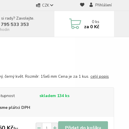
Přihlášení
CZK
 si rady? Zavolejte.
0
ks
 795 533 353
za
0 Kč
hodin
vý, černý květ. Rozměr: 15x6 mm Cena je za 1 kus.
celý popis
tupnost
skladem 134 ks
sme plátci DPH
50 Kč
Přidat do košíku
/
ks