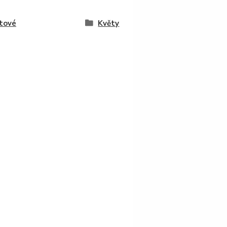
tové
Květy