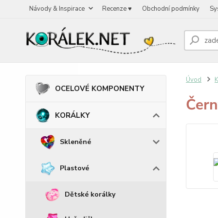
Návody & Inspirace
Recenze ♥
Obchodní podmínky
Sy
Úvod
OCELOVÉ KOMPONENTY
Čern
KORÁLKY
Skleněné
Plastové
Dětské korálky