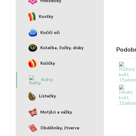
Hvězdičky
Kostky
Kočičí oči
Kolečka, čočky, disky
Podobn
Kuličky
Květy
Lístečky
Motýlci a vážky
Obdélníky, čtverce