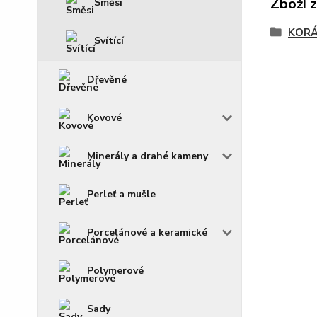
Zboží 
Směsi
KOR
Svítící
Dřevěné
Kovové
Minerály a drahé kameny
Perleť a mušle
Porcelánové a keramické
Polymerové
Sady