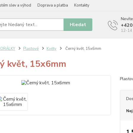
stém slev a výhod
Doprava a platba
Kontakty
Nevíte
Hledat
+420
12-14 
KORÁLKY
Plastové
Květy
Černý květ, 15x6mm
ý květ, 15x6mm
Plasto
Dos
Nej
1,