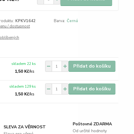
roduktu:
KPKV1642
Barva:
Černá
cenu / dostupnost
oblíbených
skladem 22 ks
Přidat do košíku
1,50 Kč
/
ks
skladem 129 ks
Přidat do košíku
1,50 Kč
/
ks
Poštovné ZDARMA
SLEVA ZA VĚRNOST
Od určité hodnoty
Sleva pro věrné