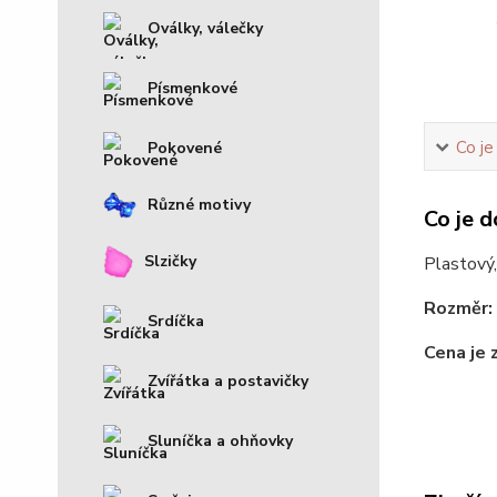
Oválky, válečky
Písmenkové
Co je
Pokovené
Různé motivy
Co je d
Slzičky
Plastový,
Rozměr:
Srdíčka
Cena je 
Zvířátka a postavičky
Sluníčka a ohňovky