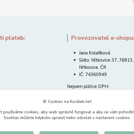
i plateb:
Provozovatel e-shopu
Jana Kolaříková
Sídlo: Nítkovice 37, 76813,
Nítkovice, ČR
IČ: 74360949
Nejsem plátce DPH.
🍪 Cookies na Korálek.net
t používáme cookies, aby web správně fungoval a aby se vám pohodl
Souhlas můžete kdykoliv upravit nebo odvolat v nastavení cookies.
Upravit sběr cookies.