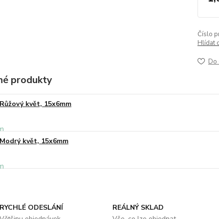
Číslo p
Hlídat 
Do 
é produkty
Růžový květ, 15x6mm
Modrý květ, 15x6mm
RYCHLÉ ODESLÁNÍ
REÁLNÝ SKLAD
Většinu objednávek
Vše, co lze objednat,