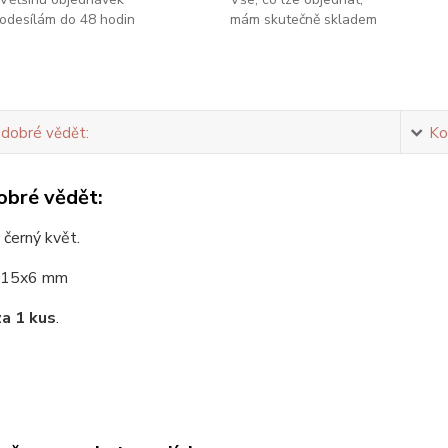
odesílám do 48 hodin
mám skutečně skladem
 dobré vědět:
Ko
obré vědět:
 černý květ.
15x6 mm
za 1 kus
.