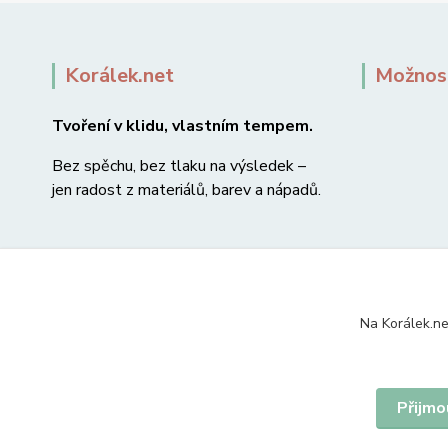
Korálek.net
Možnost
Tvoření v klidu, vlastním tempem.
Bez spěchu, bez tlaku na výsledek –
jen radost z materiálů, barev a nápadů.
Na Korálek.ne
Přijmo
© 2007-2026 Korálek.net – korálky s radostí