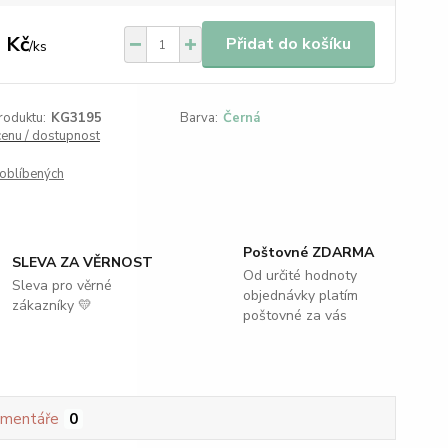
 Kč
Přidat do košíku
/
ks
roduktu:
KG3195
Barva:
Černá
cenu / dostupnost
oblíbených
Poštovné ZDARMA
SLEVA ZA VĚRNOST
Od určité hodnoty
Sleva pro věrné
objednávky platím
zákazníky 💛
poštovné za vás
mentáře
0