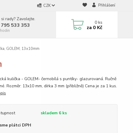
Přihlášení
CZK
 si rady? Zavolejte.
0
ks
 795 533 353
za
0 Kč
hodin
ička, GOLEM, 13x10mm
m
cká kulička - GOLEM- černobílá s puntíky- glazurovaná. Ručně
né. Rozměr: 13x10 mm, dírka 3 mm (přibližně) Cena je za 1 kus.
opis
tupnost
skladem 6 ks
sme plátci DPH