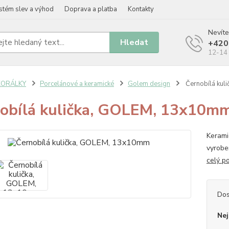
stém slev a výhod
Doprava a platba
Kontakty
Nevíte
Hledat
+420
12-14 
KORÁLKY
Porcelánové a keramické
Golem design
Černobílá kul
obílá kulička, GOLEM, 13x10m
Kerami
vyrobe
celý p
Dos
Nej