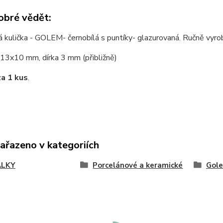
obré vědět:
 kulička - GOLEM- černobílá s puntíky- glazurovaná. Ručně vyro
13x10 mm, dírka 3 mm (přibližně)
za 1 kus
.
zařazeno v kategoriích
ÁLKY
Porcelánové a keramické
Gole