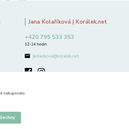
:
Jana Kolaříková | Korálek.net
+420 795 533 353
12-14 hodin
jkolarikova@koralek.net
ně nakupovalo.
všechny
Vytvořeno na
Eshop-rychle.cz