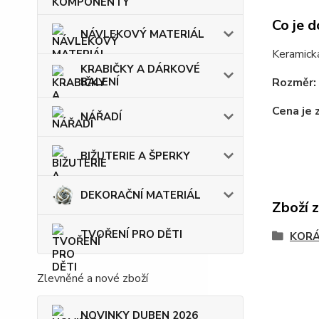
Co je d
NÁVLEKOVÝ MATERIÁL
Keramická
KRABIČKY A DÁRKOVÉ
BALENÍ
Rozměr:
Cena je 
NÁŘADÍ
BIŽUTERIE A ŠPERKY
DEKORAČNÍ MATERIÁL
Zboží 
TVOŘENÍ PRO DĚTI
KOR
Zlevněné a nové zboží
NOVINKY DUBEN 2026