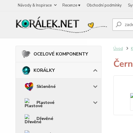
Návody & Inspirace
Recenze ♥
Obchodní podmínky
Sy
Úvod
OCELOVÉ KOMPONENTY
Čern
KORÁLKY
Skleněné
Plastové
Dřevěné