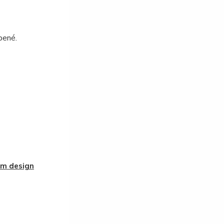
bené.
m design