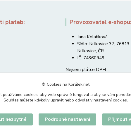
i plateb:
Provozovatel e-shopu
Jana Kolaříková
Sídlo: Nítkovice 37, 76813,
Nítkovice, ČR
IČ: 74360949
Nejsem plátce DPH.
🍪 Cookies na Korálek.net
t používáme cookies, aby web správně fungoval a aby se vám pohodl
Souhlas můžete kdykoliv upravit nebo odvolat v nastavení cookies.
Upravit sběr cookies.
ut nezbytné
Podrobné nastavení
Přijmout 