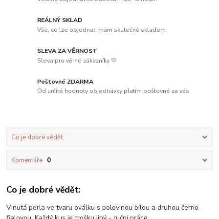
REÁLNÝ SKLAD
Vše, co lze objednat, mám skutečně skladem
SLEVA ZA VĚRNOST
Sleva pro věrné zákazníky 💛
Poštovné ZDARMA
Od určité hodnoty objednávky platím poštovné za vás
Co je dobré vědět:
Komentáře
0
Co je dobré vědět:
Vinutá perla ve tvaru oválku s polovinou bílou a druhou černo-
fialovou. Každý kus je trošku jiný - ruční práce.