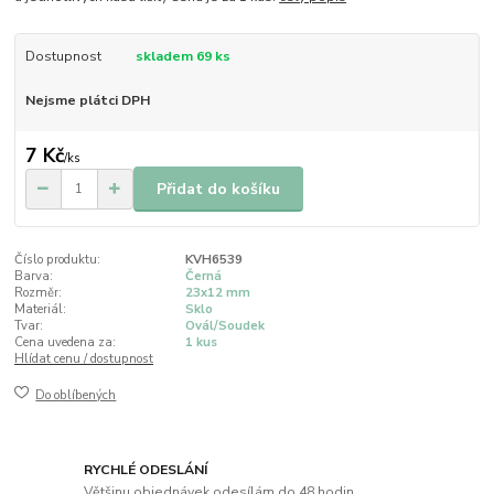
Dostupnost
skladem 69 ks
Nejsme plátci DPH
7 Kč
/
ks
Přidat do košíku
Číslo produktu:
KVH6539
Barva:
Černá
Rozměr:
23x12 mm
Materiál:
Sklo
Tvar:
Ovál/Soudek
Cena uvedena za:
1 kus
Hlídat cenu / dostupnost
Do oblíbených
RYCHLÉ ODESLÁNÍ
Většinu objednávek odesílám do 48 hodin