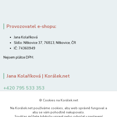
Provozovatel e-shopu:
Jana Kolaříková
Sídlo: Nítkovice 37, 76813, Nítkovice, ČR
IČ: 74360949
Nejsem plátce DPH.
Jana Kolaříková | Korálek.net
+420 795 533 353
12-14 hodin
🍪 Cookies na Korálek.net
jkolarikova@koralek.net
Na Korálek.net používáme cookies, aby web správně fungoval a
aby se vám pohodlně nakupovalo.
Souhlas můžete kdykoliv upravit nebo odvolat v nastavení