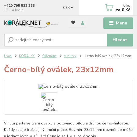
0
ks
+420 795 533 353
CZK
za
0 Kč
12-14 hodin
Menu
Hledat
Úvod
KORÁLKY
Skleněné
Vinutky
Černo-bílý oválek, 23x12mm
Černo-bílý oválek, 23x12mm
Vinutá perla ve tvaru oválku s polovinou bílou a druhou černo-fialovou.
Každý kus je trošku jiný - ruční práce. Rozměr: 23x12 mm (rozměr se může
u jednotlivých kusů lišit) Cena je za 1 kus.
celý popis