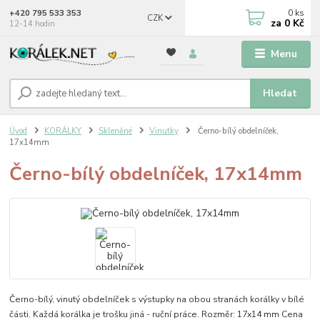
0
ks
+420 795 533 353
CZK
za
0 Kč
12-14 hodin
Menu
Hledat
Úvod
KORÁLKY
Skleněné
Vinutky
Černo-bílý obdelníček,
17x14mm
Černo-bílý obdelníček, 17x14mm
Černo-bílý, vinutý obdelníček s výstupky na obou stranách korálky v bílé
části. Každá korálka je trošku jiná - ruční práce. Rozměr: 17x14 mm Cena