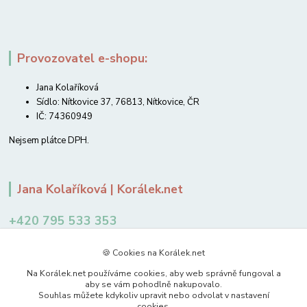
Provozovatel e-shopu:
Jana Kolaříková
Sídlo: Nítkovice 37, 76813, Nítkovice, ČR
IČ: 74360949
Nejsem plátce DPH.
Jana Kolaříková | Korálek.net
+420 795 533 353
12-14 hodin
🍪 Cookies na Korálek.net
jkolarikova@koralek.net
Na Korálek.net používáme cookies, aby web správně fungoval a
aby se vám pohodlně nakupovalo.
Souhlas můžete kdykoliv upravit nebo odvolat v nastavení
cookies.