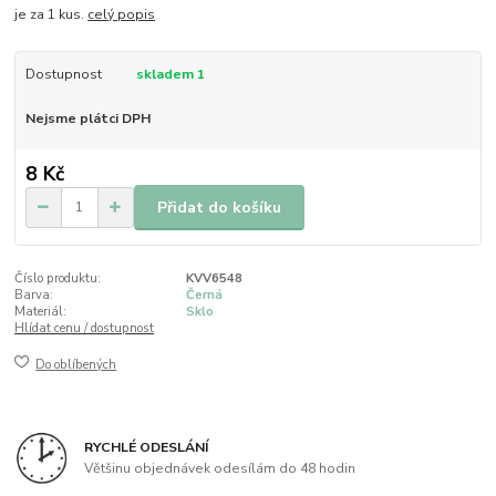
je za 1 kus.
celý popis
Dostupnost
skladem 1
Nejsme plátci DPH
8 Kč
Přidat do košíku
Číslo produktu:
KVV6548
Barva:
Černá
Materiál:
Sklo
Hlídat cenu / dostupnost
Do oblíbených
RYCHLÉ ODESLÁNÍ
Většinu objednávek odesílám do 48 hodin