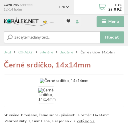
0
ks
+420 795 533 353
CZK
za
0 Kč
12-14 hodin
Menu
Hledat
Úvod
KORÁLKY
Skleněné
Broušené
Černé srdíčko, 14x14mm
Černé srdíčko, 14x14mm
Skleněné, broušené, černé srdce- přívěsek. Rozměr: 14x14 mm
Velikost dírky: 1,2 mm Cena je za jeden kus.
celý popis