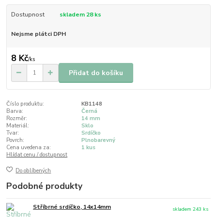
Dostupnost
skladem 28 ks
Nejsme plátci DPH
8 Kč
/
ks
Přidat do košíku
Číslo produktu:
KB1148
Barva:
Černá
Rozměr:
14 mm
Materiál:
Sklo
Tvar:
Srdíčko
Povrch:
Plnobarevný
Cena uvedena za:
1 kus
Hlídat cenu / dostupnost
Do oblíbených
Podobné produkty
Stříbrné srdíčko, 14x14mm
skladem 243 ks