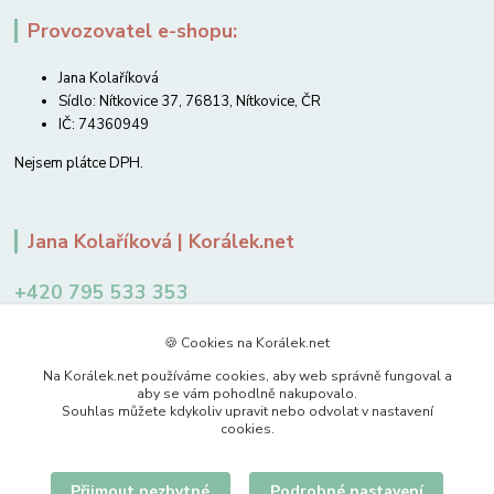
Provozovatel e-shopu:
Jana Kolaříková
Sídlo: Nítkovice 37, 76813, Nítkovice, ČR
IČ: 74360949
Nejsem plátce DPH.
Jana Kolaříková | Korálek.net
+420 795 533 353
12-14 hodin
🍪 Cookies na Korálek.net
jkolarikova@koralek.net
Na Korálek.net používáme cookies, aby web správně fungoval a
aby se vám pohodlně nakupovalo.
Souhlas můžete kdykoliv upravit nebo odvolat v nastavení
cookies.
Přijmout nezbytné
Podrobné nastavení