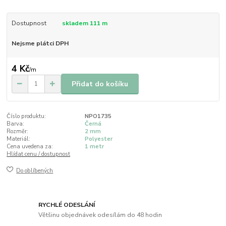
Dostupnost
skladem 111 m
Nejsme plátci DPH
4 Kč
/
m
Přidat do košíku
Číslo produktu:
NPO1735
Barva:
Černá
Rozměr:
2 mm
Materiál:
Polyester
Cena uvedena za:
1 metr
Hlídat cenu / dostupnost
Do oblíbených
RYCHLÉ ODESLÁNÍ
Většinu objednávek odesílám do 48 hodin