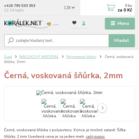
0
ks
+420 795 533 353
CZK
za
0 Kč
12-14 hodin
Menu
Hledat
Úvod
NÁVLEKOVÝ MATERIÁL
Polyesterové šňůrky
Černá, voskovaná
šňůrka, 2mm
Černá, voskovaná šňůrka, 2mm
Černá, voskovaná šňůrka z polyesteru. Konce je možné zatavit. Šířka
šňůrky: 2 mm Uvedená cena je za jeden metr.
celý popis