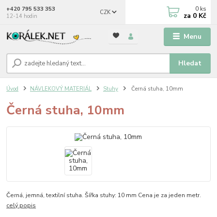
0
ks
+420 795 533 353
CZK
za
0 Kč
12-14 hodin
Menu
Hledat
Úvod
NÁVLEKOVÝ MATERIÁL
Stuhy
Černá stuha, 10mm
Černá stuha, 10mm
Černá, jemná, textilní stuha. Šířka stuhy: 10 mm Cena je za jeden metr.
celý popis