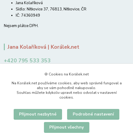
Jana Kolaříková
Sídlo: Nítkovice 37, 76813, Nítkovice, ČR
IČ: 74360949
Nejsem plátce DPH.
Jana Kolaříková | Korálek.net
+420 795 533 353
12-14 hodin
🍪 Cookies na Korálek.net
jkolarikova@koralek.net
Na Korálek.net používáme cookies, aby web správně fungoval a
aby se vám pohodlně nakupovalo.
Souhlas můžete kdykoliv upravit nebo odvolat v nastavení
cookies.
Přijmout nezbytné
Podrobné nastavení
Upravit sběr cookies.
Přijmout všechny