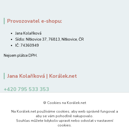
Provozovatel e-shopu:
Jana Kolaříková
Sídlo: Nítkovice 37, 76813, Nítkovice, ČR
IČ: 74360949
Nejsem plátce DPH.
Jana Kolaříková | Korálek.net
+420 795 533 353
12-14 hodin
🍪 Cookies na Korálek.net
jkolarikova@koralek.net
Na Korálek.net používáme cookies, aby web správně fungoval a
aby se vám pohodlně nakupovalo.
Souhlas můžete kdykoliv upravit nebo odvolat v nastavení
cookies.