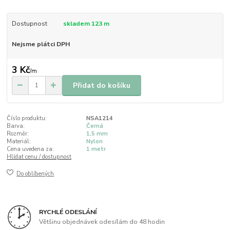
Dostupnost
skladem 123 m
Nejsme plátci DPH
3 Kč
/
m
Přidat do košíku
Číslo produktu:
NSA1214
Barva:
Černá
Rozměr:
1,5 mm
Materiál:
Nylon
Cena uvedena za:
1 metr
Hlídat cenu / dostupnost
Do oblíbených
RYCHLÉ ODESLÁNÍ
Většinu objednávek odesílám do 48 hodin