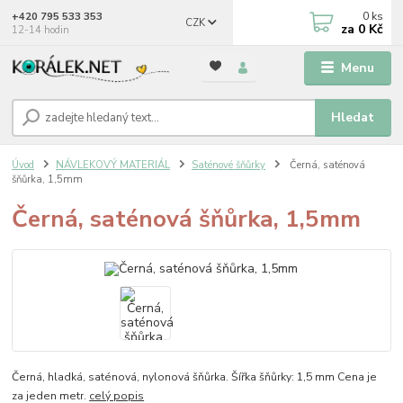
0
ks
+420 795 533 353
CZK
za
0 Kč
12-14 hodin
Menu
Hledat
Úvod
NÁVLEKOVÝ MATERIÁL
Saténové šňůrky
Černá, saténová
šňůrka, 1,5mm
Černá, saténová šňůrka, 1,5mm
Černá, hladká, saténová, nylonová šňůrka. Šířka šňůrky: 1,5 mm Cena je
za jeden metr.
celý popis