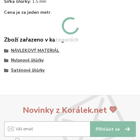
Šířka šňůrky:
1,5 mm
Cena je za jeden metr
.
Zboží zařazeno v kategoriích
NÁVLEKOVÝ MATERIÁL
Nylonové šňůrky
Saténové šňůrky
Novinky z Korálek.net 💛
Přihlásit se