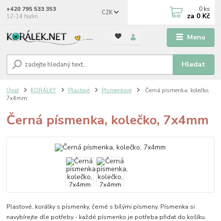
0
ks
+420 795 533 353
CZK
za
0 Kč
12-14 hodin
Menu
Hledat
Úvod
KORÁLKY
Plastové
Písmenkové
Černá písmenka, kolečko,
7x4mm
Černá písmenka, kolečko, 7x4mm
Plastové, korálky s písmenky, černé s bílými písmeny. Písmenka si
navybírejte dle potřeby - každé písmenko je potřeba přidat do košíku.