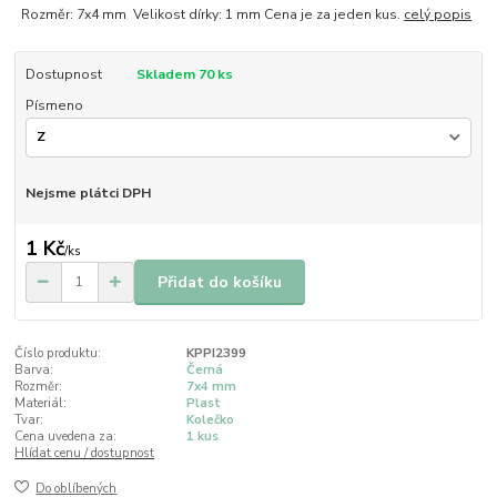
Rozměr: 7x4 mm Velikost dírky: 1 mm Cena je za jeden kus.
celý popis
Dostupnost
Skladem 70 ks
Písmeno
Nejsme plátci DPH
1 Kč
/
ks
Přidat do košíku
Číslo produktu:
KPPI2399
Barva:
Černá
Rozměr:
7x4 mm
Materiál:
Plast
Tvar:
Kolečko
Cena uvedena za:
1 kus
Hlídat cenu / dostupnost
Do oblíbených