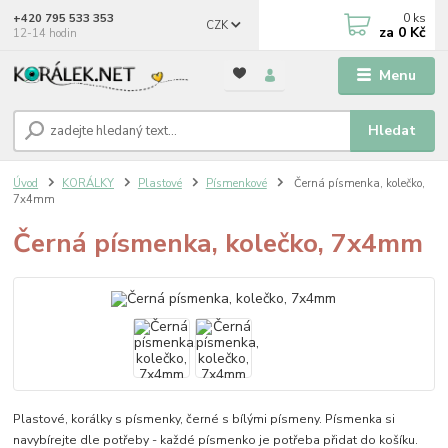
0
ks
+420 795 533 353
CZK
za
0 Kč
12-14 hodin
Menu
Hledat
Úvod
KORÁLKY
Plastové
Písmenkové
Černá písmenka, kolečko,
7x4mm
Černá písmenka, kolečko, 7x4mm
Plastové, korálky s písmenky, černé s bílými písmeny. Písmenka si
navybírejte dle potřeby - každé písmenko je potřeba přidat do košíku.