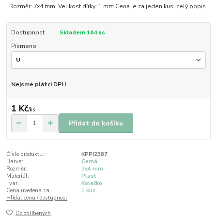
Rozměr: 7x4 mm Velikost dírky: 1 mm Cena je za jeden kus.
celý popis
Dostupnost
Skladem 164 ks
Písmeno
Nejsme plátci DPH
1 Kč
/
ks
Přidat do košíku
Číslo produktu:
KPPI2387
Barva:
Černá
Rozměr:
7x4 mm
Materiál:
Plast
Tvar:
Kolečko
Cena uvedena za:
1 kus
Hlídat cenu / dostupnost
Do oblíbených