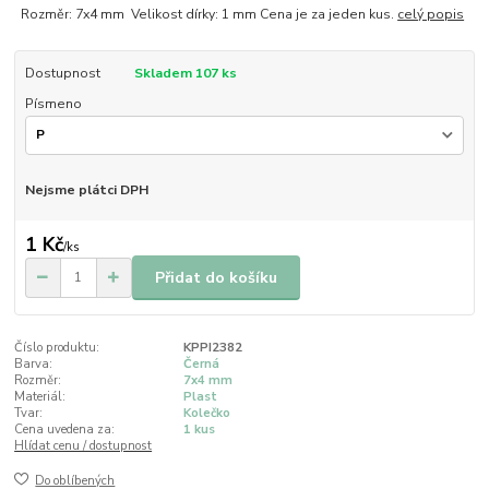
Rozměr: 7x4 mm Velikost dírky: 1 mm Cena je za jeden kus.
celý popis
Dostupnost
Skladem 107 ks
Písmeno
Nejsme plátci DPH
1 Kč
/
ks
Přidat do košíku
Číslo produktu:
KPPI2382
Barva:
Černá
Rozměr:
7x4 mm
Materiál:
Plast
Tvar:
Kolečko
Cena uvedena za:
1 kus
Hlídat cenu / dostupnost
Do oblíbených