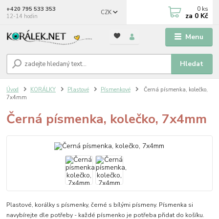
0
ks
+420 795 533 353
CZK
za
0 Kč
12-14 hodin
Menu
Hledat
Úvod
KORÁLKY
Plastové
Písmenkové
Černá písmenka, kolečko,
7x4mm
Černá písmenka, kolečko, 7x4mm
Plastové, korálky s písmenky, černé s bílými písmeny. Písmenka si
navybírejte dle potřeby - každé písmenko je potřeba přidat do košíku.