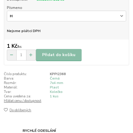
Písmeno
Nejsme plátci DPH
1 Kč
/
ks
Přidat do košíku
Číslo produktu:
KPPI2368
Barva:
Černá
Rozměr:
7x4 mm
Materiál:
Plast
Tvar:
Kolečko
Cena uvedena za:
1 kus
Hlídat cenu / dostupnost
Do oblíbených
RYCHLÉ ODESLÁNÍ