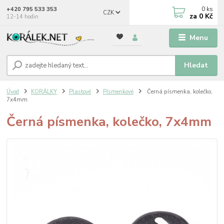
0
ks
+420 795 533 353
CZK
za
0 Kč
12-14 hodin
Menu
Hledat
Úvod
KORÁLKY
Plastové
Písmenkové
Černá písmenka, kolečko,
7x4mm
Černá písmenka, kolečko, 7x4mm