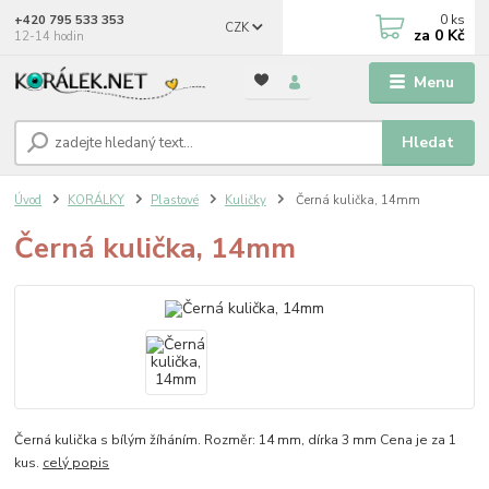
0
ks
+420 795 533 353
CZK
za
0 Kč
12-14 hodin
Menu
Hledat
Úvod
KORÁLKY
Plastové
Kuličky
Černá kulička, 14mm
Černá kulička, 14mm
Černá kulička s bílým žíháním. Rozměr: 14 mm, dírka 3 mm Cena je za 1
kus.
celý popis