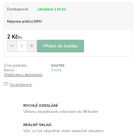
Dostupnost
skladem 131 ks
Nejsme plátci DPH
2 Kč
/
ks
Přidat do košíku
Číslo produktu:
KA4760
Barva:
Černá
Hlídat cenu / dostupnost
Do oblíbených
RYCHLÉ ODESLÁNÍ
Většinu objednávek odesílám do 48 hodin
REÁLNÝ SKLAD
Vše, co lze objednat, mám skutečně skladem