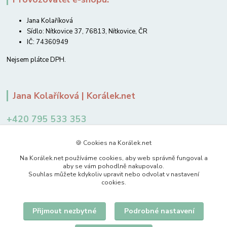
Jana Kolaříková
Sídlo: Nítkovice 37, 76813, Nítkovice, ČR
IČ: 74360949
Nejsem plátce DPH.
Jana Kolaříková | Korálek.net
+420 795 533 353
12-14 hodin
🍪 Cookies na Korálek.net
jkolarikova@koralek.net
Na Korálek.net používáme cookies, aby web správně fungoval a
aby se vám pohodlně nakupovalo.
Souhlas můžete kdykoliv upravit nebo odvolat v nastavení
cookies.
Přijmout nezbytné
Podrobné nastavení
Upravit sběr cookies.