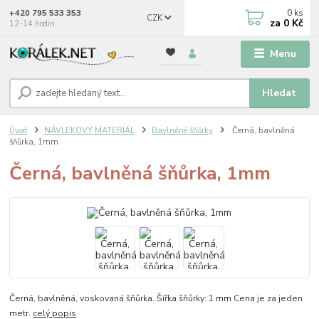
0
ks
+420 795 533 353
CZK
za
0 Kč
12-14 hodin
Menu
Hledat
Úvod
NÁVLEKOVÝ MATERIÁL
Bavlněné šňůrky
Černá, bavlněná
šňůrka, 1mm
Černá, bavlněná šňůrka, 1mm
Černá, bavlněná, voskovaná šňůrka. Šířka šňůrky: 1 mm Cena je za jeden
metr.
celý popis