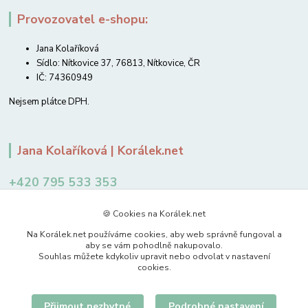
Provozovatel e-shopu:
Jana Kolaříková
Sídlo: Nítkovice 37, 76813, Nítkovice, ČR
IČ: 74360949
Nejsem plátce DPH.
Jana Kolaříková | Korálek.net
+420 795 533 353
12-14 hodin
🍪 Cookies na Korálek.net
jkolarikova@koralek.net
Na Korálek.net používáme cookies, aby web správně fungoval a
aby se vám pohodlně nakupovalo.
Souhlas můžete kdykoliv upravit nebo odvolat v nastavení
cookies.
Přijmout nezbytné
Podrobné nastavení