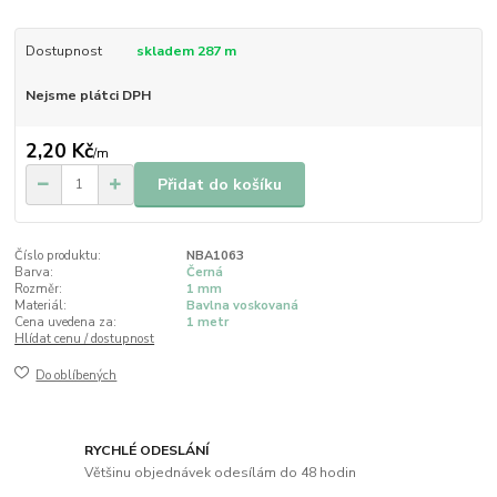
Dostupnost
skladem 287 m
Nejsme plátci DPH
2,20 Kč
/
m
Přidat do košíku
Číslo produktu:
NBA1063
Barva:
Černá
Rozměr:
1 mm
Materiál:
Bavlna voskovaná
Cena uvedena za:
1 metr
Hlídat cenu / dostupnost
Do oblíbených
RYCHLÉ ODESLÁNÍ
Většinu objednávek odesílám do 48 hodin