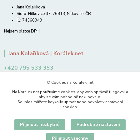
Jana Kolaříková
Sídlo: Nítkovice 37, 76813, Nítkovice, ČR
IČ: 74360949
Nejsem plátce DPH.
Jana Kolaříková | Korálek.net
+420 795 533 353
12-14 hodin
🍪 Cookies na Korálek.net
jkolarikova@koralek.net
Na Korálek.net používáme cookies, aby web správně fungoval a
aby se vám pohodlně nakupovalo.
Souhlas můžete kdykoliv upravit nebo odvolat v nastavení
cookies.
Přijmout nezbytné
Podrobné nastavení
Upravit sběr cookies.
Přijmout všechny