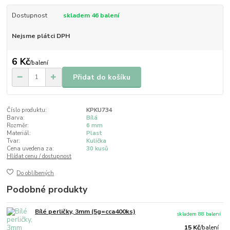
Dostupnost
skladem 46 balení
Nejsme plátci DPH
6 Kč
/
balení
Přidat do košíku
Číslo produktu:
KPKU734
Barva:
Bílá
Rozměr:
6 mm
Materiál:
Plast
Tvar:
Kulička
Cena uvedena za:
30 kusů
Hlídat cenu / dostupnost
Do oblíbených
Podobné produkty
Bílé perličky, 3mm (5g=cca400ks)
skladem 88 balení
15 Kč
/
balení