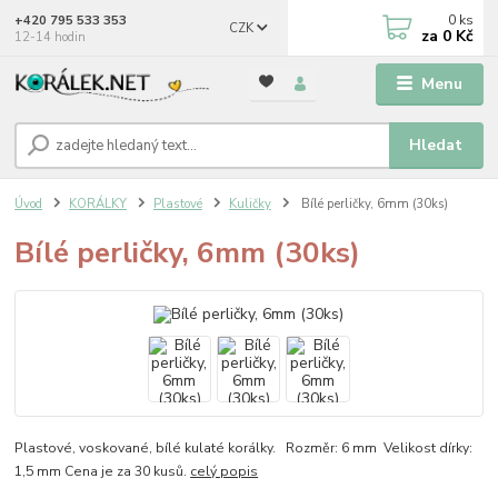
0
ks
+420 795 533 353
CZK
za
0 Kč
12-14 hodin
Menu
Hledat
Úvod
KORÁLKY
Plastové
Kuličky
Bílé perličky, 6mm (30ks)
Bílé perličky, 6mm (30ks)
Plastové, voskované, bílé kulaté korálky. Rozměr: 6 mm Velikost dírky:
1,5 mm Cena je za 30 kusů.
celý popis