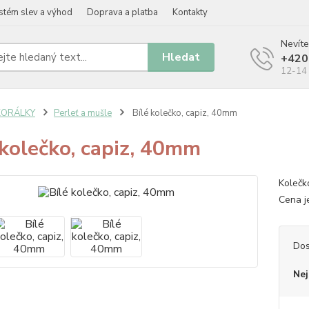
stém slev a výhod
Doprava a platba
Kontakty
Nevíte
Hledat
+420
12-14 
KORÁLKY
Perleť a mušle
Bílé kolečko, capiz, 40mm
 kolečko, capiz, 40mm
Kolečk
Cena j
Dos
Nej