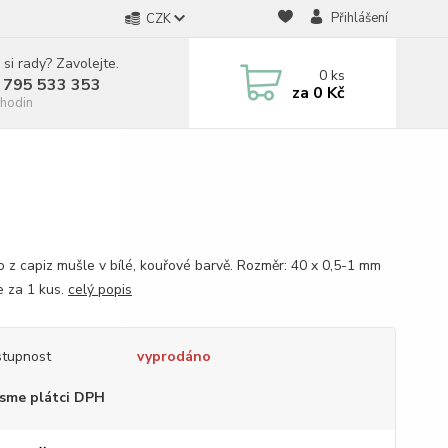
Přihlášení
CZK
 si rady? Zavolejte.
0
ks
 795 533 353
za
0 Kč
hodin
o z capiz mušle v bílé, kouřové barvě. Rozměr: 40 x 0,5-1 mm
e za 1 kus.
celý popis
tupnost
vyprodáno
sme plátci DPH