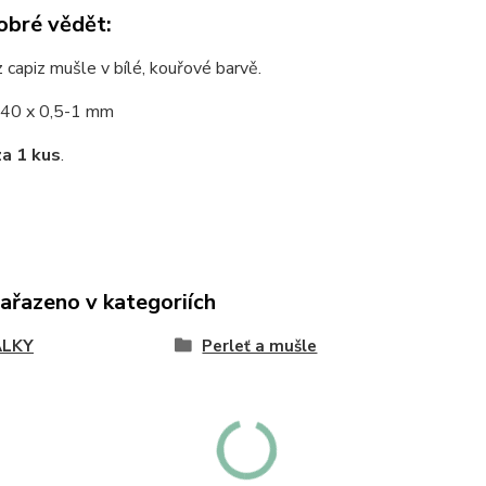
obré vědět:
 capiz mušle v bílé, kouřové barvě.
40 x 0,5-1 mm
za 1 kus
.
zařazeno v kategoriích
ÁLKY
Perleť a mušle