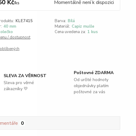
50 Kč
Momentálně není k dispozici
/
ks
roduktu:
KLE7415
Barva:
Bílá
:
40 mm
Materiál:
Capiz mušle
olečko
Cena uvedena za:
1 kus
cenu / dostupnost
oblíbených
Poštovné ZDARMA
SLEVA ZA VĚRNOST
Od určité hodnoty
Sleva pro věrné
objednávky platím
zákazníky 💛
poštovné za vás
mentáře
0