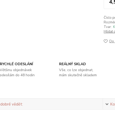
4,
Číslo p
Rozměr
Tvar:
K
Hlídat 
Do 
RYCHLÉ ODESLÁNÍ
REÁLNÝ SKLAD
Většinu objednávek
Vše, co lze objednat,
odesílám do 48 hodin
mám skutečně skladem
 dobré vědět:
Ko