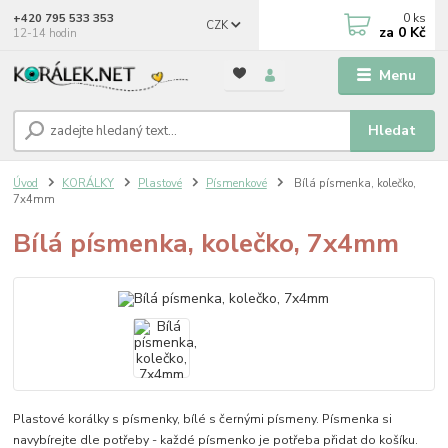
0
ks
+420 795 533 353
CZK
za
0 Kč
12-14 hodin
Menu
Hledat
Úvod
KORÁLKY
Plastové
Písmenkové
Bílá písmenka, kolečko,
7x4mm
Bílá písmenka, kolečko, 7x4mm
Plastové korálky s písmenky, bílé s černými písmeny. Písmenka si
navybírejte dle potřeby - každé písmenko je potřeba přidat do košíku.