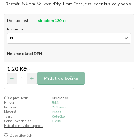
Rozměr: 7x4 mm Velikost dírky: 1 mm Cena je za jeden kus.
celý popis
Dostupnost
skladem 130 ks
Písmeno
Nejsme plátci DPH
1,20 Kč
/
ks
Přidat do košíku
Číslo produktu:
KPPI2238
Barva:
Bílá
Rozměr:
7x4 mm
Materiál:
Plast
Tvar:
Kolečko
Cena uvedena za:
1 kus
Hlídat cenu / dostupnost
Do oblíbených