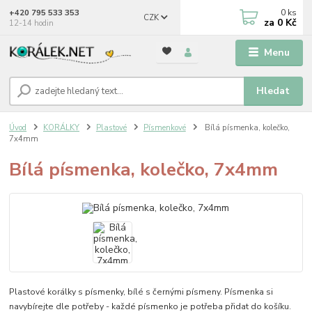
0
ks
+420 795 533 353
CZK
za
0 Kč
12-14 hodin
Menu
Hledat
Úvod
KORÁLKY
Plastové
Písmenkové
Bílá písmenka, kolečko,
7x4mm
Bílá písmenka, kolečko, 7x4mm
Plastové korálky s písmenky, bílé s černými písmeny. Písmenka si
navybírejte dle potřeby - každé písmenko je potřeba přidat do košíku.