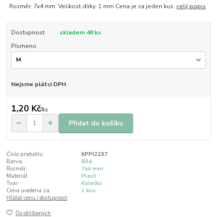
Rozměr: 7x4 mm Velikost dírky: 1 mm Cena je za jeden kus.
celý popis
Dostupnost
skladem 48 ks
Písmeno
Nejsme plátci DPH
1,20 Kč
/
ks
Přidat do košíku
Číslo produktu:
KPPI2237
Barva:
Bílá
Rozměr:
7x4 mm
Materiál:
Plast
Tvar:
Kolečko
Cena uvedena za:
1 kus
Hlídat cenu / dostupnost
Do oblíbených