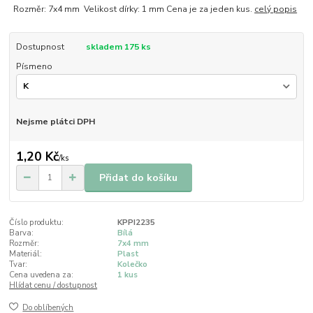
Rozměr: 7x4 mm Velikost dírky: 1 mm Cena je za jeden kus.
celý popis
Dostupnost
skladem 175 ks
Písmeno
Nejsme plátci DPH
1,20 Kč
/
ks
Přidat do košíku
Číslo produktu:
KPPI2235
Barva:
Bílá
Rozměr:
7x4 mm
Materiál:
Plast
Tvar:
Kolečko
Cena uvedena za:
1 kus
Hlídat cenu / dostupnost
Do oblíbených