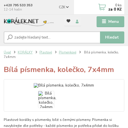
0
ks
+420 795 533 353
CZK
za
0 Kč
12-14 hodin
Menu
Hledat
Úvod
KORÁLKY
Plastové
Písmenkové
Bílá písmenka, kolečko,
7x4mm
Bílá písmenka, kolečko, 7x4mm
Plastové korálky s písmenky, bílé s černými písmeny. Písmenka si
navybírejte dle potřeby - každé písmenko je potřeba přidat do košíku.