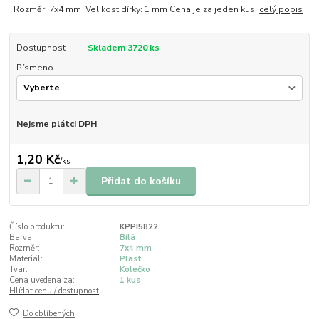
Rozměr: 7x4 mm Velikost dírky: 1 mm Cena je za jeden kus.
celý popis
Dostupnost
Skladem 3720 ks
Písmeno
Nejsme plátci DPH
1,20 Kč
/
ks
Přidat do košíku
Číslo produktu:
KPPI5822
Barva:
Bílá
Rozměr:
7x4 mm
Materiál:
Plast
Tvar:
Kolečko
Cena uvedena za:
1 kus
Hlídat cenu / dostupnost
Do oblíbených