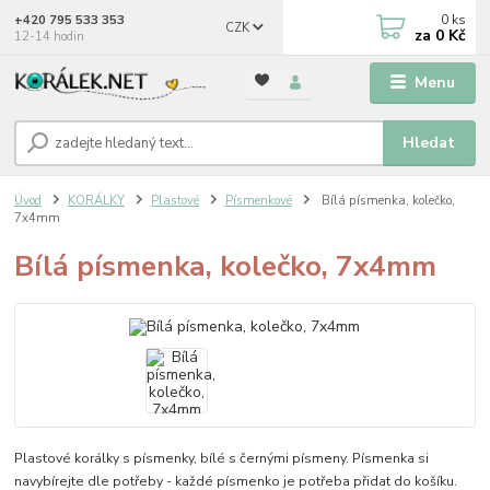
0
ks
+420 795 533 353
CZK
za
0 Kč
12-14 hodin
Menu
Hledat
Úvod
KORÁLKY
Plastové
Písmenkové
Bílá písmenka, kolečko,
7x4mm
Bílá písmenka, kolečko, 7x4mm
Plastové korálky s písmenky, bílé s černými písmeny. Písmenka si
navybírejte dle potřeby - každé písmenko je potřeba přidat do košíku.