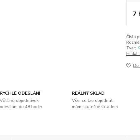
7 
Číslo p
Rozměr
Tvar:
K
Hlídat 
Do 
RYCHLÉ ODESLÁNÍ
REÁLNÝ SKLAD
Většinu objednávek
Vše, co lze objednat,
odesílám do 48 hodin
mám skutečně skladem