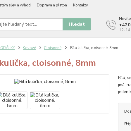
stém slev a výhod
Doprava a platba
Kontakty
Nevíte
Hledat
+420
12-14 
KORÁLKY
Kovové
Cloisonné
Bílá kulička, cloisonné, 8mm
 kulička, cloisonné, 8mm
Bílá, 
jiná, 
jeden 
Dos
Nej