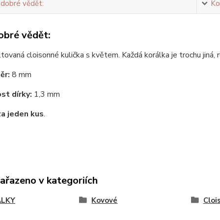
 dobré vědět:
Ko
obré vědět:
ltovaná cloisonné kulička s květem. Každá korálka je trochu jiná,
ěr:
8 mm
st dírky:
1,3 mm
za jeden kus
.
zařazeno v kategoriích
ÁLKY
Kovové
Cloi