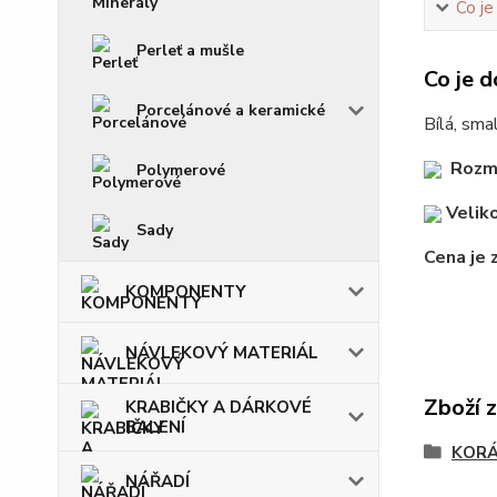
Co je
Perleť a mušle
Co je d
Porcelánové a keramické
Bílá, sma
Rozm
Polymerové
Veliko
Sady
Cena je 
KOMPONENTY
NÁVLEKOVÝ MATERIÁL
Zboží 
KRABIČKY A DÁRKOVÉ
BALENÍ
KOR
NÁŘADÍ