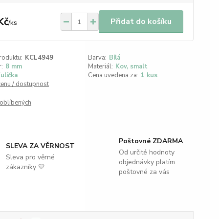
Kč
Přidat do košíku
/
ks
roduktu:
KCL4949
Barva:
Bílá
:
8 mm
Materiál:
Kov, smalt
ulička
Cena uvedena za:
1 kus
cenu / dostupnost
oblíbených
Poštovné ZDARMA
SLEVA ZA VĚRNOST
Od určité hodnoty
Sleva pro věrné
objednávky platím
zákazníky 💛
poštovné za vás