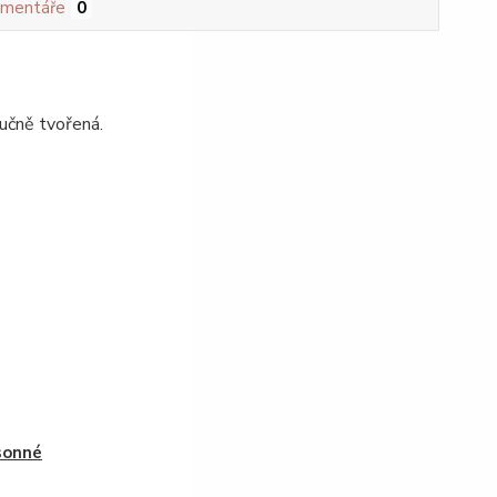
mentáře
0
 ručně tvořená.
sonné