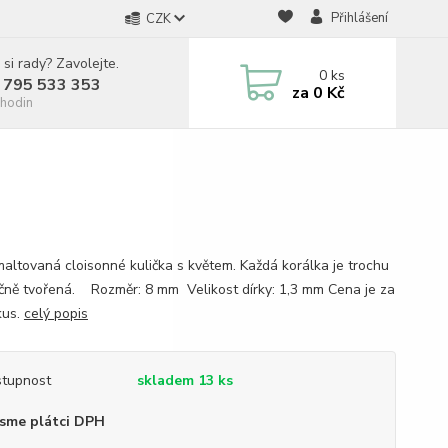
Přihlášení
CZK
 si rady? Zavolejte.
0
ks
 795 533 353
za
0 Kč
hodin
smaltovaná cloisonné kulička s květem. Každá korálka je trochu
ručně tvořená. Rozměr: 8 mm Velikost dírky: 1,3 mm Cena je za
kus.
celý popis
tupnost
skladem 13 ks
sme plátci DPH