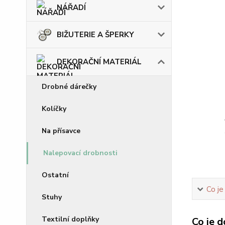
NÁŘADÍ
BIŽUTERIE A ŠPERKY
DEKORAČNÍ MATERIÁL
Drobné dárečky
Kolíčky
Na přísavce
Nalepovací drobnosti
Ostatní
Co je
Stuhy
Textilní doplňky
Co je d