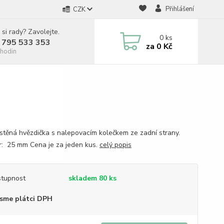
Přihlášení
CZK
 si rady? Zavolejte.
0
ks
 795 533 353
za
0 Kč
hodin
plstěná hvězdička s nalepovacím kolečkem ze zadní strany.
: 25 mm Cena je za jeden kus.
celý popis
tupnost
skladem 80 ks
sme plátci DPH