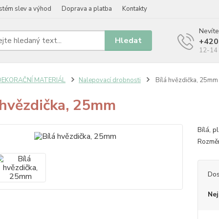
stém slev a výhod
Doprava a platba
Kontakty
Nevíte
Hledat
+420
12-14 
DEKORAČNÍ MATERIÁL
Nalepovací drobnosti
Bílá hvězdička, 25mm
 hvězdička, 25mm
Bílá, 
Rozměr
Dos
Nej