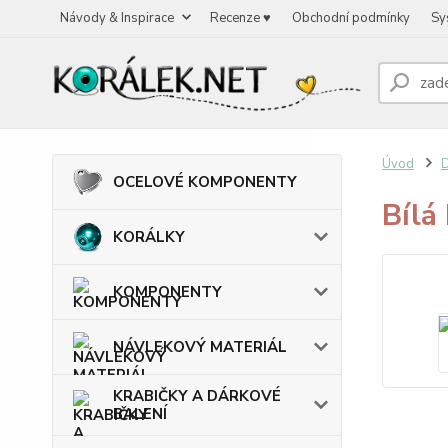
Návody & Inspirace
Recenze ♥
Obchodní podmínky
Sy
Úvod
OCELOVÉ KOMPONENTY
Bílá
KORÁLKY
KOMPONENTY
NÁVLEKOVÝ MATERIÁL
KRABIČKY A DÁRKOVÉ
BALENÍ