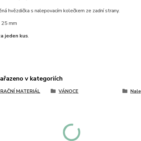
těná hvězdička s nalepovacím kolečkem ze zadní strany.
25 mm
za jeden kus
.
zařazeno v kategoriích
RAČNÍ MATERIÁL
VÁNOCE
Nale