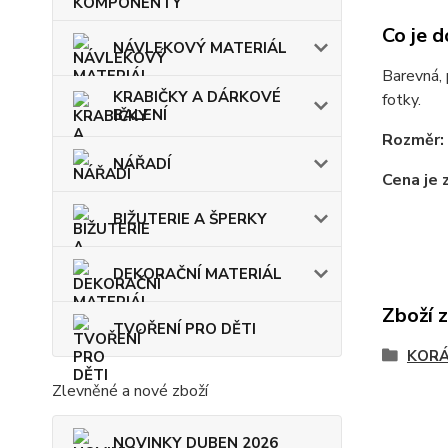
Co je d
NÁVLEKOVÝ MATERIÁL
Barevná, 
KRABIČKY A DÁRKOVÉ
fotky.
BALENÍ
Rozměr:
NÁŘADÍ
Cena je 
BIŽUTERIE A ŠPERKY
DEKORAČNÍ MATERIÁL
Zboží 
TVOŘENÍ PRO DĚTI
KOR
Zlevněné a nové zboží
NOVINKY DUBEN 2026