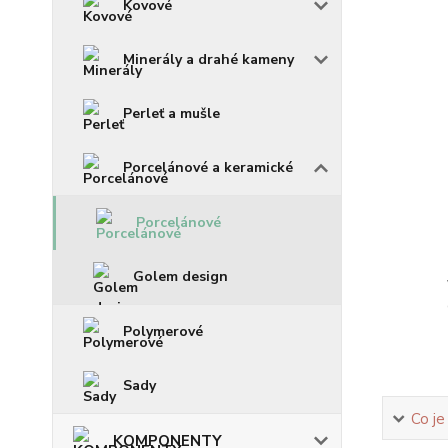
Kovové
Minerály a drahé kameny
Perleť a mušle
Porcelánové a keramické
Porcelánové
Golem design
Polymerové
Sady
Co je
KOMPONENTY