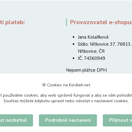
i plateb:
Provozovatel e-shopu
Jana Kolaříková
Sídlo: Nítkovice 37, 76813,
Nítkovice, ČR
IČ: 74360949
Nejsem plátce DPH.
🍪 Cookies na Korálek.net
t používáme cookies, aby web správně fungoval a aby se vám pohodl
Souhlas můžete kdykoliv upravit nebo odvolat v nastavení cookies.
Upravit sběr cookies.
ut nezbytné
Podrobné nastavení
Přijmout 