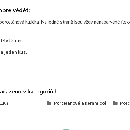
obré vědět:
porcelánová kulička. Na jedné straně jsou vždy nenabarvené fleky,
14x12 mm
za jeden kus.
zařazeno v kategoriích
ÁLKY
Porcelánové a keramické
Porc