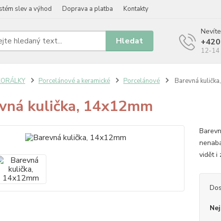
stém slev a výhod
Doprava a platba
Kontakty
Nevíte
Hledat
+420
12-14 
KORÁLKY
Porcelánové a keramické
Porcelánové
Barevná kuličk
vná kulička, 14x12mm
Barevn
nenaba
vidět 
Dos
Nej