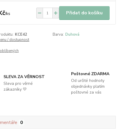
Kč
Přidat do košíku
/
ks
roduktu:
KCE42
Barva:
Duhová
cenu / dostupnost
oblíbených
Poštovné ZDARMA
SLEVA ZA VĚRNOST
Od určité hodnoty
Sleva pro věrné
objednávky platím
zákazníky 💛
poštovné za vás
mentáře
0