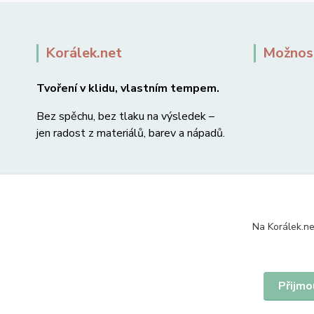
Korálek.net
Možnost
Tvoření v klidu, vlastním tempem.
Bez spěchu, bez tlaku na výsledek –
jen radost z materiálů, barev a nápadů.
Na Korálek.ne
Přijmo
© 2007-2026 Korálek.net – korálky s radostí