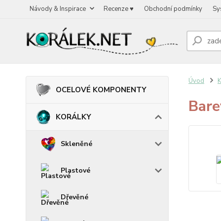
Návody & Inspirace
Recenze ♥
Obchodní podmínky
Sy
Úvod
OCELOVÉ KOMPONENTY
Bare
KORÁLKY
Skleněné
Plastové
Dřevěné