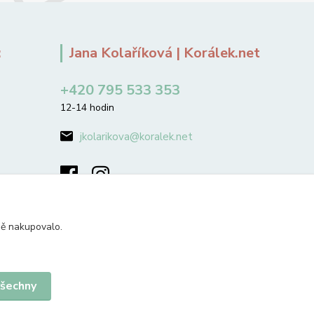
:
Jana Kolaříková | Korálek.net
+420 795 533 353
12-14 hodin
jkolarikova@koralek.net
ně nakupovalo.
všechny
Vytvořeno na
Eshop-rychle.cz