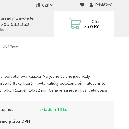
Přihlášení
CZK
 si rady? Zavolejte.
0
ks
 795 533 353
za
0 Kč
hodin
a, 14x12mm
á, porcelánová kulička. Na jedné straně jsou vždy
rvené fleky, kterými byla kuličky položena při malování. Je
i z fotky. Rozměr: 14x12 mm Cena je za jeden kus.
celý popis
tupnost
skladem 18 ks
sme plátci DPH