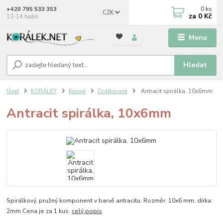
0
ks
+420 795 533 353
CZK
za
0 Kč
12-14 hodin
Menu
Hledat
Úvod
KORÁLKY
Kovové
Drátkované
Antracit spirálka, 10x6mm
Antracit spirálka, 10x6mm
Spirálkový, pružný komponent v barvě antracitu. Rozměr: 10x6 mm, dírka:
2mm Cena je za 1 kus.
celý popis