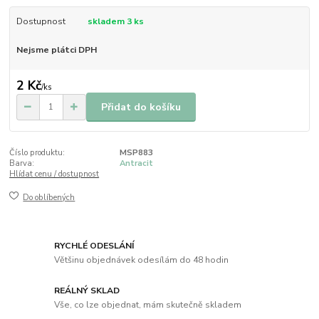
Dostupnost
skladem 3 ks
Nejsme plátci DPH
2 Kč
/
ks
Přidat do košíku
Číslo produktu:
MSP883
Barva:
Antracit
Hlídat cenu / dostupnost
Do oblíbených
RYCHLÉ ODESLÁNÍ
Většinu objednávek odesílám do 48 hodin
REÁLNÝ SKLAD
Vše, co lze objednat, mám skutečně skladem