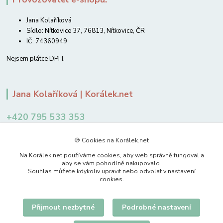
Jana Kolaříková
Sídlo: Nítkovice 37, 76813, Nítkovice, ČR
IČ: 74360949
Nejsem plátce DPH.
Jana Kolaříková | Korálek.net
+420 795 533 353
12-14 hodin
🍪 Cookies na Korálek.net
jkolarikova@koralek.net
Na Korálek.net používáme cookies, aby web správně fungoval a
aby se vám pohodlně nakupovalo.
Souhlas můžete kdykoliv upravit nebo odvolat v nastavení
cookies.
Přijmout nezbytné
Podrobné nastavení
Upravit sběr cookies.