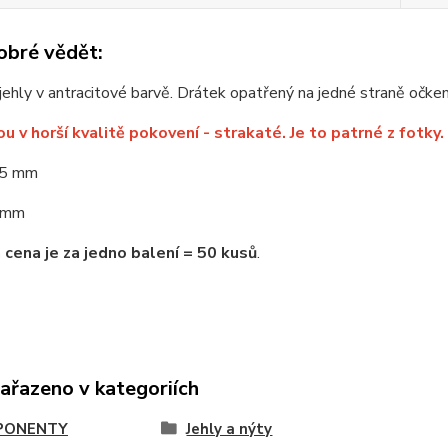
obré vědět:
 jehly v antracitové barvě. Drátek opatřený na jedné straně očke
ou v horší kvalitě pokovení - strakaté. Je to patrné z fotky.
5 mm
 mm
cena je za jedno balení = 50 kusů
.
zařazeno v kategoriích
PONENTY
Jehly a nýty