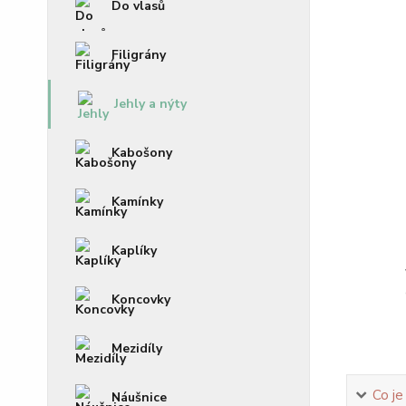
Do vlasů
Filigrány
Jehly a nýty
Kabošony
Kamínky
Kaplíky
Koncovky
Mezidíly
Co je
Náušnice