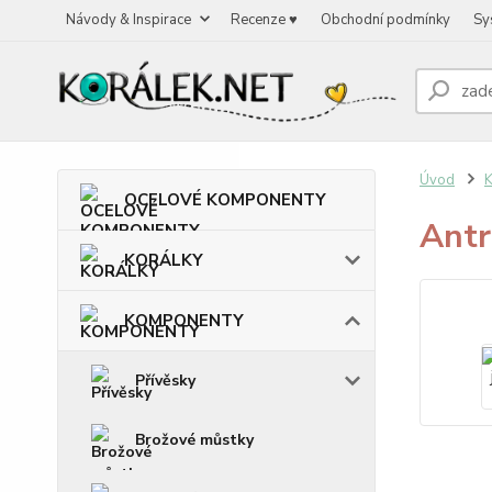
Návody & Inspirace
Recenze ♥
Obchodní podmínky
Sy
Úvod
OCELOVÉ KOMPONENTY
Antr
KORÁLKY
KOMPONENTY
Přívěsky
Brožové můstky