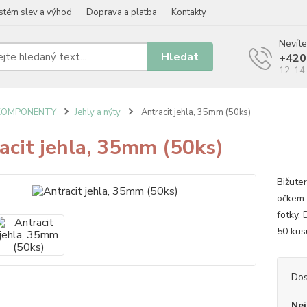
stém slev a výhod
Doprava a platba
Kontakty
Nevíte
Hledat
+420
12-14 
KOMPONENTY
Jehly a nýty
Antracit jehla, 35mm (50ks)
acit jehla, 35mm (50ks)
Bižute
očkem. 
fotky.
50 kus
Dos
Nej