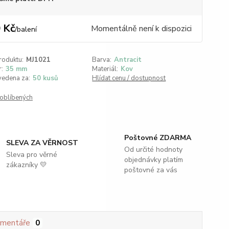
 Kč
Momentálně není k dispozici
/
balení
roduktu:
MJ1021
Barva:
Antracit
:
35 mm
Materiál:
Kov
vedena za:
50 kusů
Hlídat cenu / dostupnost
oblíbených
Poštovné ZDARMA
SLEVA ZA VĚRNOST
Od určité hodnoty
Sleva pro věrné
objednávky platím
zákazníky 💛
poštovné za vás
mentáře
0