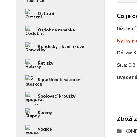
Ostatní
Co je d
Bižuterní
Ozdobná ramínka
Nýtky js
Rondelky - kamínkové
Délka:
3
Řetízky
Síla:
0,8
Uvedená 
S ploškou k nalepení
Spojovací kroužky
Šlupny
Zboží 
Vodiče
KOM