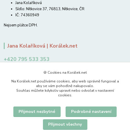
Jana Kolaříková
Sídlo: Nítkovice 37, 76813, Nítkovice, ČR
IČ: 74360949
Nejsem plátce DPH.
Jana Kolaříková | Korálek.net
+420 795 533 353
12-14 hodin
🍪 Cookies na Korálek.net
jkolarikova@koralek.net
Na Korálek.net používáme cookies, aby web správně fungoval a
aby se vám pohodlně nakupovalo.
Souhlas můžete kdykoliv upravit nebo odvolat v nastavení
cookies.
Přijmout nezbytné
Podrobné nastavení
Upravit sběr cookies.
Přijmout všechny