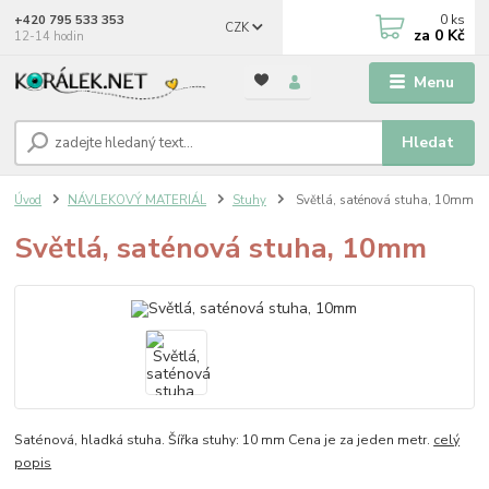
0
ks
+420 795 533 353
CZK
za
0 Kč
12-14 hodin
Menu
Hledat
Úvod
NÁVLEKOVÝ MATERIÁL
Stuhy
Světlá, saténová stuha, 10mm
Světlá, saténová stuha, 10mm
Saténová, hladká stuha. Šířka stuhy: 10 mm Cena je za jeden metr.
celý
popis